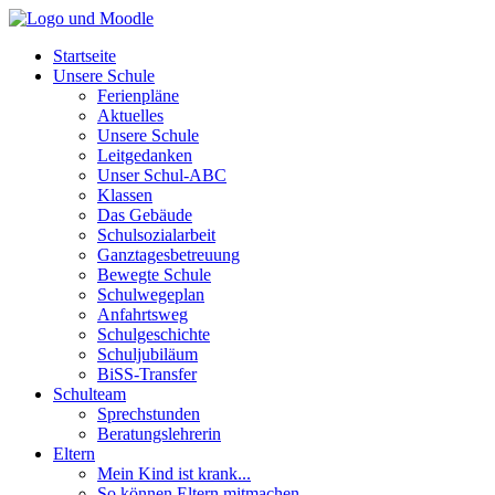
Startseite
Unsere Schule
Ferienpläne
Aktuelles
Unsere Schule
Leitgedanken
Unser Schul-ABC
Klassen
Das Gebäude
Schulsozialarbeit
Ganztagesbetreuung
Bewegte Schule
Schulwegeplan
Anfahrtsweg
Schulgeschichte
Schuljubiläum
BiSS-Transfer
Schulteam
Sprechstunden
Beratungslehrerin
Eltern
Mein Kind ist krank...
So können Eltern mitmachen...