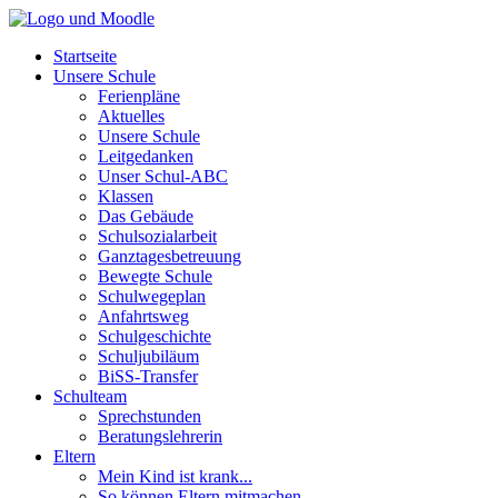
Startseite
Unsere Schule
Ferienpläne
Aktuelles
Unsere Schule
Leitgedanken
Unser Schul-ABC
Klassen
Das Gebäude
Schulsozialarbeit
Ganztagesbetreuung
Bewegte Schule
Schulwegeplan
Anfahrtsweg
Schulgeschichte
Schuljubiläum
BiSS-Transfer
Schulteam
Sprechstunden
Beratungslehrerin
Eltern
Mein Kind ist krank...
So können Eltern mitmachen...