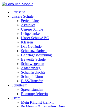
Startseite
Unsere Schule
Ferienpläne
Aktuelles
Unsere Schule
Leitgedanken
Unser Schul-ABC
Klassen
Das Gebäude
Schulsozialarbeit
Ganztagesbetreuung
Bewegte Schule
Schulwegeplan
Anfahrtsweg
Schulgeschichte
Schuljubiläum
BiSS-Transfer
Schulteam
Sprechstunden
Beratungslehrerin
Eltern
Mein Kind ist krank...
So können Eltern mitmachen...