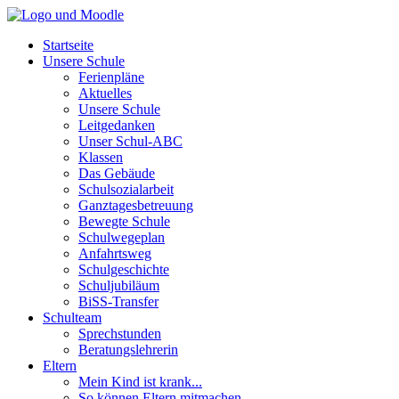
Startseite
Unsere Schule
Ferienpläne
Aktuelles
Unsere Schule
Leitgedanken
Unser Schul-ABC
Klassen
Das Gebäude
Schulsozialarbeit
Ganztagesbetreuung
Bewegte Schule
Schulwegeplan
Anfahrtsweg
Schulgeschichte
Schuljubiläum
BiSS-Transfer
Schulteam
Sprechstunden
Beratungslehrerin
Eltern
Mein Kind ist krank...
So können Eltern mitmachen...